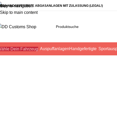
Skip to navigation
HANDGEFERTIGTE ABGASANLAGEN MIT ZULASSUNG (LEGAL!)
Skip to main content
Auspuffanlagen
Handgefertigte
Sportausp
ähle Dein Fahrzeug
Wunschliste
Home
Wunschliste