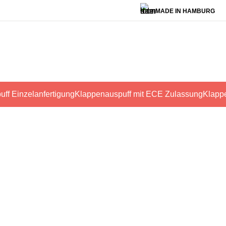
MADE IN HAMBURG
uff Einzelanfertigung
Klappenauspuff mit ECE Zulassung
Klapp