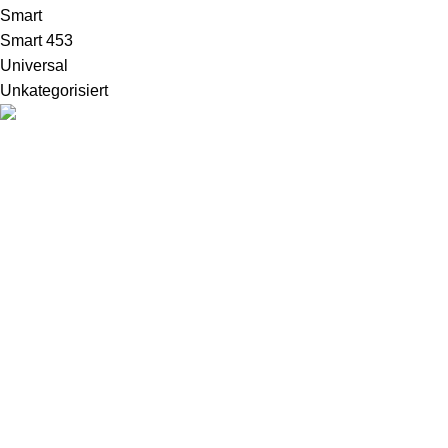
Smart
Smart 453
Universal
Unkategorisiert
Menckesallee 23, 22089 Hamburg
040 69663077
shop@ddcustoms.de
Kontaktformular
Informationen
Versand & Lieferung
Zahlungsweisen
Impressum