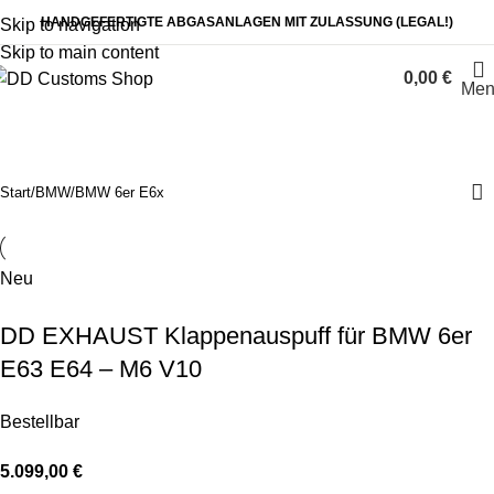
HANDGEFERTIGTE ABGASANLAGEN MIT ZULASSUNG (LEGAL!)
Skip to navigation
Skip to main content
0,00
€
Men
BMW 6er E6x
Start
BMW
BMW 6er E6x
Neu
DD EXHAUST Klappenauspuff für BMW 6er
E63 E64 – M6 V10
Bestellbar
5.099,00
€